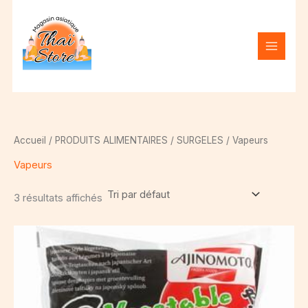
Aller
S
au
é
contenu
l
e
c
t
i
Accueil
/
PRODUITS ALIMENTAIRES
/
SURGELES
/ Vapeurs
o
Vapeurs
n
n
3 résultats affichés
e
r
u
n
e