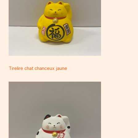
Tirelire chat chanceux jaune