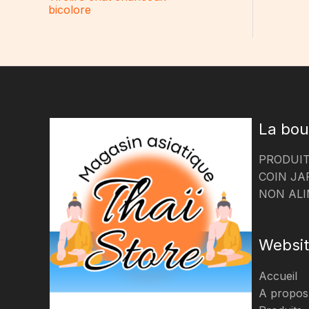
bicolore
La bou
PRODUIT
COIN JA
NON ALI
Websi
Accueil
A propos