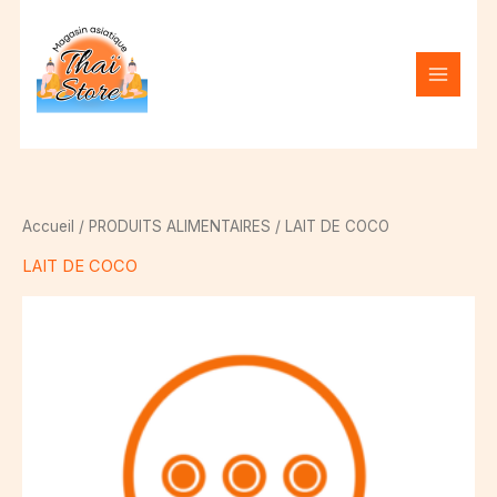
Aller
S
au
é
contenu
l
e
c
t
i
Accueil
/
PRODUITS ALIMENTAIRES
/ LAIT DE COCO
o
LAIT DE COCO
n
n
e
r
u
n
e