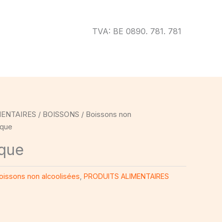
TVA: BE 0890. 781. 781
MENTAIRES
/
BOISSONS
/
Boissons non
èque
èque
oissons non alcoolisées
,
PRODUITS ALIMENTAIRES