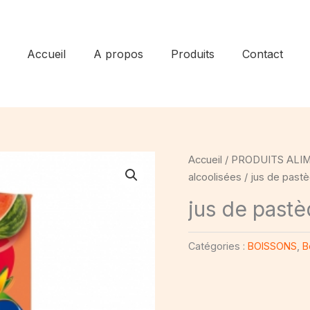
Accueil
A propos
Produits
Contact
Accueil
/
PRODUITS ALI
alcoolisées
/ jus de past
jus de past
Catégories :
BOISSONS
,
B