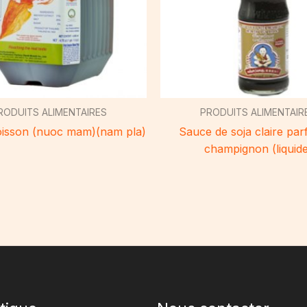
RODUITS ALIMENTAIRES
PRODUITS ALIMENTAIR
isson (nuoc mam)(nam pla)
Sauce de soja claire pa
champignon (liquide