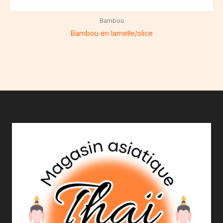
Bambou
Bambou en lamelle/slice