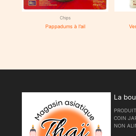
Chips
Pappadums à l’ail
Ve
La bou
PRODUIT
COIN JA
NON ALI