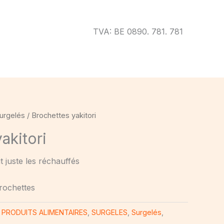
TVA: BE 0890. 781. 781
urgelés
/ Brochettes yakitori
akitori
ut juste les réchauffés
brochettes
,
PRODUITS ALIMENTAIRES
,
SURGELES
,
Surgelés
,