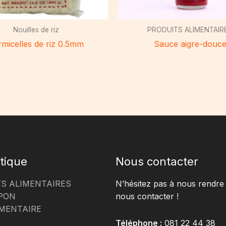
Nouilles de riz
PRODUITS ALIMENTAIR
rmicelles de riz 0.5mm
Sauce aigre-douc
tique
Nous contacter
S ALIMENTAIRES
N’hésitez pas à nous rendre 
PON
nous contacter !
MENTAIRE
Téléphone :
081 22 44 38