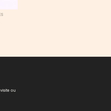
ES
e
visite ou